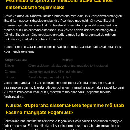
Peamised krüptoraha meetodid Stake kasiinos
sissemaksete tegemiseks
Stake kasiinos on saadaval mitmed krüptoraha meetodid, mis võimaldavad mängijatel
lihtsalt ja mugavalt raha sissemaksmist. Peamised meetodid hõlmavad Bitcoin’i,
Ethereum’i ja Litecoin’i, mis kõik on laialdaselt tunnustatud ja usaldusväärsed. Iga
meetodi puhul on erinevad omadused, mis võivad sobida erinevatele mängijatele.
Näiteks Bitcoin on kõige populaarsem valik, samas kui Ethereum pakub rohkem
funktsioone, sealhulgas nutikaid lepinguid.
Tabelis 1 toome välja peamised krüptovaluutad, mida saab kasutada Stake kasiinos,
koos nende eelistega:
Krüptovaluuta
Eelised
Bitcoin
Kõige laialdasemalt aktsepteeritud, madalad tehingutasud
Ethereum
Nutika lepingute tugi, kiiremad tehingud
Litecoin
Kiired tehingud, madalad kulud
Oluline on märkida, et iga krüptoraha meetodi puhul võib olla erinev minimaalne
sissemakse summa. Näiteks Bitcoin’i puhul on minimaalne sissemakse sageli kõrgem
kui teiste krüptovaluutade puhul, mistõttu tasub enne valiku tegemist tutvuda
üksikasjadega.
Kuidas krüptoraha sissemaksete tegemine mõjutab
kasiino mängijate kogemust?
Krüptoraha kasutamine sissemaksete tegemiseks võib oluliselt parandada mängijate
üldist kogemust. Esiteks, kiire ja sujuv tehinguprotsess muudab mängimise alguse