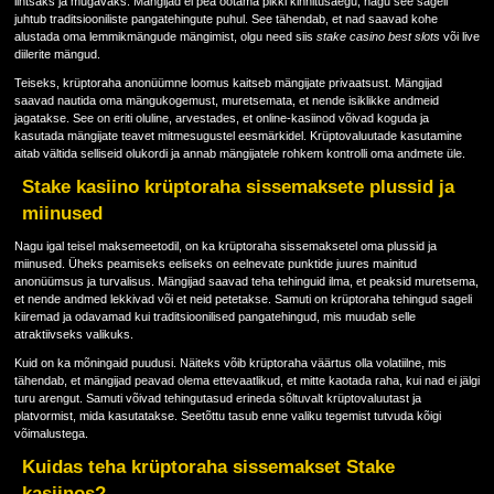
lihtsaks ja mugavaks. Mängijad ei pea ootama pikki kinnitusaegu, nagu see sageli
juhtub traditsiooniliste pangatehingute puhul. See tähendab, et nad saavad kohe
alustada oma lemmikmängude mängimist, olgu need siis
stake casino best slots
või live
diilerite mängud.
Teiseks, krüptoraha anonüümne loomus kaitseb mängijate privaatsust. Mängijad
saavad nautida oma mängukogemust, muretsemata, et nende isiklikke andmeid
jagatakse. See on eriti oluline, arvestades, et online-kasiinod võivad koguda ja
kasutada mängijate teavet mitmesugustel eesmärkidel. Krüptovaluutade kasutamine
aitab vältida selliseid olukordi ja annab mängijatele rohkem kontrolli oma andmete üle.
Stake kasiino krüptoraha sissemaksete plussid ja
miinused
Nagu igal teisel maksemeetodil, on ka krüptoraha sissemaksetel oma plussid ja
miinused. Üheks peamiseks eeliseks on eelnevate punktide juures mainitud
anonüümsus ja turvalisus. Mängijad saavad teha tehinguid ilma, et peaksid muretsema,
et nende andmed lekkivad või et neid petetakse. Samuti on krüptoraha tehingud sageli
kiiremad ja odavamad kui traditsioonilised pangatehingud, mis muudab selle
atraktiivseks valikuks.
Kuid on ka mõningaid puudusi. Näiteks võib krüptoraha väärtus olla volatiilne, mis
tähendab, et mängijad peavad olema ettevaatlikud, et mitte kaotada raha, kui nad ei jälgi
turu arengut. Samuti võivad tehingutasud erineda sõltuvalt krüptovaluutast ja
platvormist, mida kasutatakse. Seetõttu tasub enne valiku tegemist tutvuda kõigi
võimalustega.
Kuidas teha krüptoraha sissemakset Stake
kasiinos?