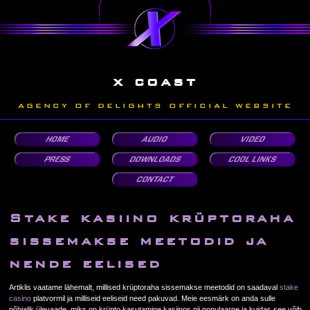
x coast
AGENCY OF DELIGHTS OFFICIAL WEBSITE
HOME
AUDIO
VIDEO
PRESS
DOWNLOADS
COOL LINKS
CONTACT
Stake kasiino krüptoraha
sissemakse meetodid ja
nende eelised
Artiklis vaatame lähemalt, millised krüptoraha sissemakse meetodid on saadaval
stake
casino
platvormil ja milliseid eeliseid need pakuvad. Meie eesmärk on anda sulle
põhjalik ülevaade, miks on krüpto kasutamine kasiinos nii populaarne ja kuidas see võib