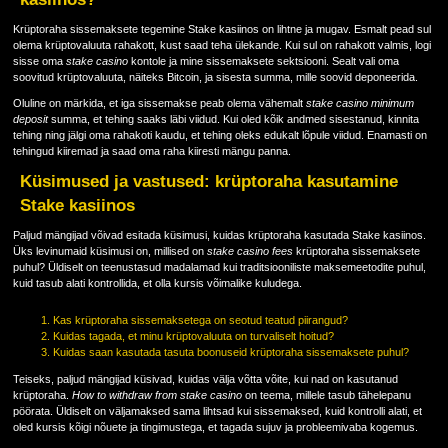
Krüptoraha sissemaksete tegemine Stake kasiinos on lihtne ja mugav. Esmalt pead sul
olema krüptovaluuta rahakott, kust saad teha ülekande. Kui sul on rahakott valmis, logi
sisse oma
stake casino
kontole ja mine sissemaksete sektsiooni. Sealt vali oma
soovitud krüptovaluuta, näiteks Bitcoin, ja sisesta summa, mille soovid deponeerida.
Oluline on märkida, et iga sissemakse peab olema vähemalt
stake casino minimum
deposit
summa, et tehing saaks läbi viidud. Kui oled kõik andmed sisestanud, kinnita
tehing ning jälgi oma rahakoti kaudu, et tehing oleks edukalt lõpule viidud. Enamasti on
tehingud kiiremad ja saad oma raha kiiresti mängu panna.
Küsimused ja vastused: krüptoraha kasutamine
Stake kasiinos
Paljud mängijad võivad esitada küsimusi, kuidas krüptoraha kasutada Stake kasiinos.
Üks levinumaid küsimusi on, millised on
stake casino fees
krüptoraha sissemaksete
puhul? Üldiselt on teenustasud madalamad kui traditsiooniliste maksemeetodite puhul,
kuid tasub alati kontrollida, et olla kursis võimalike kuludega.
Kas krüptoraha sissemaksetega on seotud teatud piirangud?
Kuidas tagada, et minu krüptovaluuta on turvaliselt hoitud?
Kuidas saan kasutada tasuta boonuseid krüptoraha sissemaksete puhul?
Teiseks, paljud mängijad küsivad, kuidas välja võtta võite, kui nad on kasutanud
krüptoraha.
How to withdraw from stake casino
on teema, millele tasub tähelepanu
pöörata. Üldiselt on väljamaksed sama lihtsad kui sissemaksed, kuid kontrolli alati, et
oled kursis kõigi nõuete ja tingimustega, et tagada sujuv ja probleemivaba kogemus.