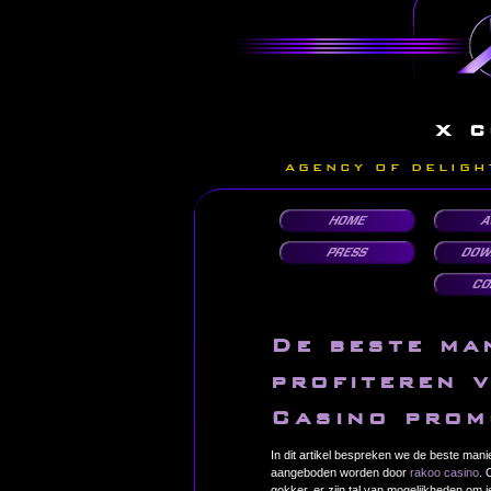
x 
AGENCY OF DELIGH
HOME
A
PRESS
DOW
CO
De beste ma
profiteren 
Casino prom
In dit artikel bespreken we de beste mani
aangeboden worden door
rakoo casino
. 
gokker, er zijn tal van mogelijkheden om 