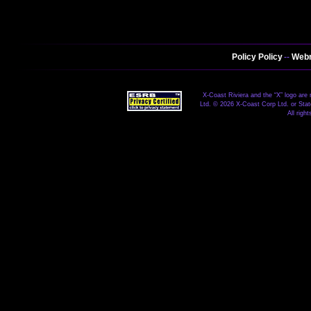
Policy Policy
Web
X-Coast Riviera and the “X” logo are
Ltd. © 2026 X-Coast Corp Ltd. or Stat
All righ