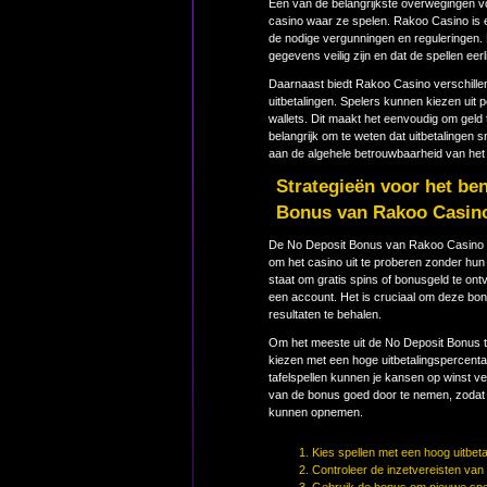
Een van de belangrijkste overwegingen vo
casino waar ze spelen. Rakoo Casino is 
de nodige vergunningen en reguleringen. D
gegevens veilig zijn en dat de spellen eerlij
Daarnaast biedt Rakoo Casino verschillen
uitbetalingen. Spelers kunnen kiezen uit p
wallets. Dit maakt het eenvoudig om geld 
belangrijk om te weten dat uitbetalingen s
aan de algehele betrouwbaarheid van het
Strategieën voor het be
Bonus van Rakoo Casin
De No Deposit Bonus van Rakoo Casino i
om het casino uit te proberen zonder hun e
staat om gratis spins of bonusgeld te o
een account. Het is cruciaal om deze bon
resultaten te behalen.
Om het meeste uit de No Deposit Bonus te
kiezen met een hoge uitbetalingspercentag
tafelspellen kunnen je kansen op winst ve
van de bonus goed door te nemen, zodat j
kunnen opnemen.
Kies spellen met een hoog uitbet
Controleer de inzetvereisten van
Gebruik de bonus om nieuwe spell