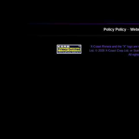
Policy Policy
Web
X-Coast Riviera and the “X” logo are
Ltd. © 2026 X-Coast Corp Ltd. or Stat
All righ