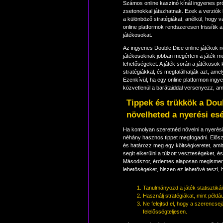
Számos online kaszinó kínál ingyenes prób
zsetonokkal játszhatnak. Ezek a verziók l
a különböző stratégiákat, anélkül, hogy va
online platformok rendszeresen frissítik a
játékosokat.
Az ingyenes Double Dice online játékok
játékosoknak jobban megérteni a játék m
lehetőségeket. A játék során a játékoso
stratégiákkal, és megtalálhatják azt, am
Ezenkívül, ha egy online platformon ingye
közvetlenül a barátaiddal versenyezz, am
Tippek és trükkök a Dou
növelheted a nyerési esé
Ha komolyan szeretnéd növelni a nyerési
néhány hasznos tippet megfogadni. Először
és határozz meg egy költségkeretet, amit
segít elkerülni a túlzott veszteségeket, é
Másodszor, érdemes alaposan megismerni 
lehetőségeket, hiszen ez lehetővé teszi, 
Tanulmányozd a játék statisztiká
Használj stratégiákat, mint példá
Ne felejtsd el, hogy a szerencse
felelősségteljesen.