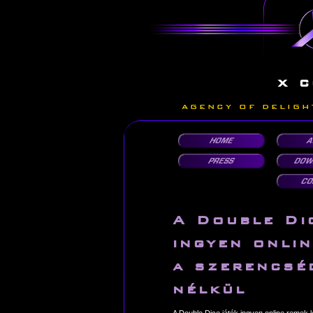
x 
AGENCY OF DELIGH
HOME
A
PRESS
DOW
CO
A Double Di
ingyen onlin
a szerencsé
nélkül
A Double Dice játék ingyen online remek 